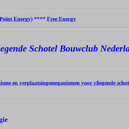
d
Point Energy)
****
Free Energy
iegende Schotel Bouwclub Nederl
isme en verplaatsingsmeganismen voor vliegende scho
gie