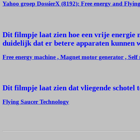
Yahoo groep DossierX (8192): Free energy and Flyin
Dit filmpje laat zien hoe een vrije energi
duidelijk dat er betere apparaten kunnen
Free energy machine , Magnet motor generator , Sel
Dit filmpje laat zien dat vliegende schote
Flying Saucer Technology